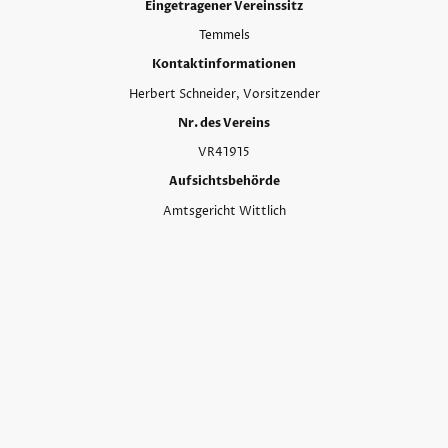
Eingetragener Vereinssitz
Temmels
Kontaktinformationen
Herbert Schneider, Vorsitzender
Nr. des Vereins
VR41915
Aufsichtsbehörde
Amtsgericht Wittlich
©Urheberrecht. Alle Rechte vorbehalten.